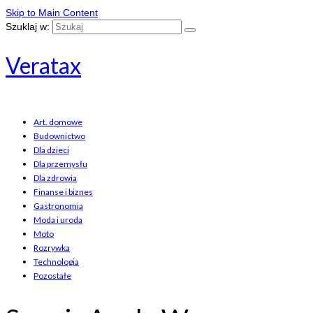
Skip to Main Content
Szuklaj w:
Veratax
Art. domowe
Budownictwo
Dla dzieci
Dla przemysłu
Dla zdrowia
Finanse i biznes
Gastronomia
Moda i uroda
Moto
Rozrywka
Technologia
Pozostałe