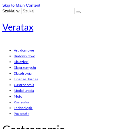
Skip to Main Content
Szuklaj w:
Veratax
Art. domowe
Budownictwo
Dla dzieci
Dla przemysłu
Dla zdrowia
Finanse i biznes
Gastronomia
Moda i uroda
Moto
Rozrywka
Technologia
Pozostałe