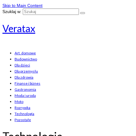
Skip to Main Content
Szuklaj w:
Veratax
Art. domowe
Budownictwo
Dla dzieci
Dla przemysłu
Dla zdrowia
Finanse i biznes
Gastronomia
Moda i uroda
Moto
Rozrywka
Technologia
Pozostałe